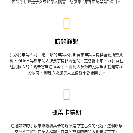
如果你打算送子女來加拿大讀書，請參考 “海外申請學簽” 欄目。
訪問簽證
與移民申請不同， 這一類的申請移民部要求申請人提供全套所需資
料， 但並不等於申請人按要求提供齊全就一定會批下來， 移民官往
往用個人的主觀去審理這個案件， 而絕大多數的拒簽理由就是有移
民傾向， 即是入境加拿大之後就不會離開了。
楓葉卡續期
通過欺詐的手段來續簽楓葉卡的現像是存在已久的問題，這個現象
當然不單發生在華人群體，在其他族裔的申請人也普遍存在。