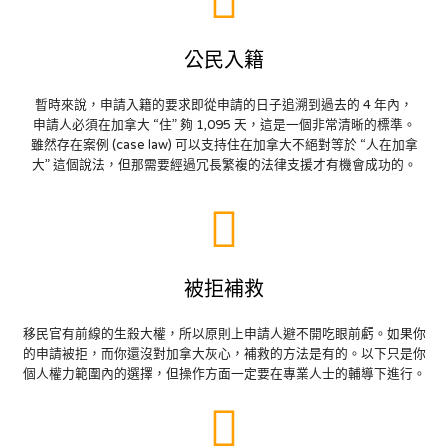
公民入籍
暫時來說，申請入籍的要求即從申請的日子追溯到過去的 4 年內，
申請人必須在加拿大 “住” 夠 1,095 天，這是一個非常清晰的標準。
雖然存在案例 (case law) 可以支持住在加拿大不絕對等於 “人在加拿
大” 這個說法，但那需要經過冗長繁複的法律支援才有機會成功的。
被拒補救
移民官有前線的生殺大權，所以原則上申請人避不開吃眼前虧。如果你
的申請被拒，而你還沒對加拿大灰心，補救的方法是有的。以下只是你
個人權力範圍內的選擇，但操作方面一定要在專業人士的輔導下進行。