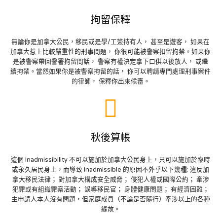
拘留保釋
無論你是加拿大公民，移民或是學/工簽持有人， 甚至是遊客， 如果在
加拿大惹上比較嚴重性的刑事問題， 你很可能被警察扣留拘禁。如果你
是被警察帶回警署拘留問話， 警察有權決定拿下口供以後放人， 或繼
續拘禁。當然如果你是被警察拘留的話， 你可以聘請專門處理刑事案件
的律師， 保釋你出來候審。
秋後算帳
這個 Inadmissibility 不可以施加於加拿大公民身上，只可以施加於臨時
或永久居民身上，而導致 Inadmissible 的原因不外乎以下幾種: 違反加
拿大移民法律； 對加拿大構成安全威脅； 侵犯人權或國際公約； 牽涉
犯罪或有組織罪案活動； 誤導移民官； 身體健康問題； 有經濟困難；
主申請人本人沒有問題，但家庭成員（不論是否隨行）牽涉以上的各種
緣故。