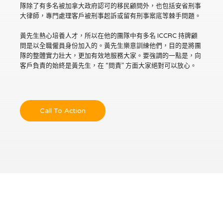
隊除了有多名被加拿大政府認可的移民顧問外，也包括安省刑事
大律師，專門處理客戶被刑事起訴或留有刑事案底等棘手問題。
黃先生熱心培養人才，所以在他的團隊中有多名 ICCRC 持牌顧
問是以全職僱員身份加入的。黃先生樂意訓練他們，目的是將團
隊的整體實力壯大，更加有效地服務大家。要強調的一點是，向
客戶負責的始終是黃先生，在 “問責” 方面大家絕對可以放心。
Call To Action